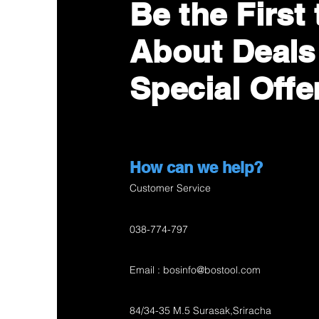
Be the First
About Deals
Special Offe
©2019 by Best Optimum Service Co,Ltd. crea
How can we help?
Customer Service
038-774-797
Email :
bosinfo@bostool.com
84/34-35 M.5 Surasak,Sriracha