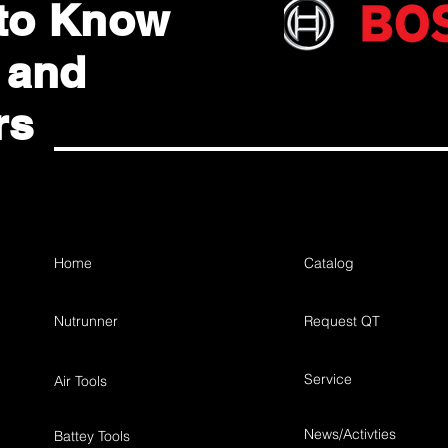
 to Know
 and
rs
ted with Dararatt Saisan
Home
Catalog
Nutrunner
Request QT
Service
Air Tools
News/Activties
Battey Tools