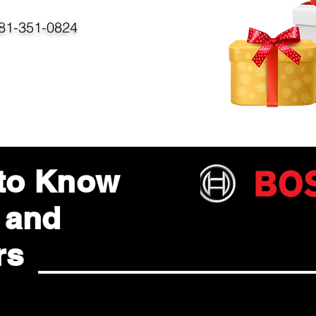
81-351-0824
 to Know
 and
rs